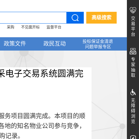
高级搜索
交
易
采购
不见面开标
监督平台
平
台
投标保证金清退
政策文件
政民互动
问题举报专区
专
家
抽
政采电子交易系统圆满完
取
无
障
碍
堂服务项目圆满完成。本项目的顺
浏
览
国各地的知名物业公司参与竞争，
购记录。