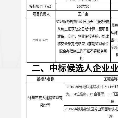
投标报价（元）
2907700
项目负责人
王广金
监理服务周期840 日历天（服务周期
监理
从施工证获取之日起计算，至项目
从施
竣备、交付，物业承接查验、整改
备、
工期（日历天）
移交全部完成结束（前期监理单位
全部
配合办理施工许可证不算服务周
期）
二、中标候选人企业
投标人名称
工程名称
2019-86号地块建设项目1#-11#住
房，P4垃圾房，E1会客厅，E3
徐州市宏大建设监理有
工程
限公司
2019-56铁路物流园苏山河西地
理