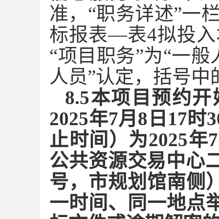
准，“职务详述”一
标报表—表4拟投入
“项目职务”为“一般
人员”认定，括号中
8.
5
本项目预约开
202
5
年
7
月
8
日
17
止时间）为202
5
年
7
公共资源交易中心二
号，市规划馆南侧
一时间、同一地点