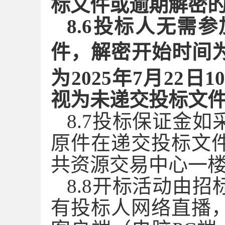
标文件或逾期解密
8.
6
投标人无需参
件，解密开始时间
为202
5
年
7
月
22日
1
视为未递交投标文
8.
7
投标保证金如
原件在递交投标文
共资源交易中心一
8.
8
开标活动由招
有投标人网络直播