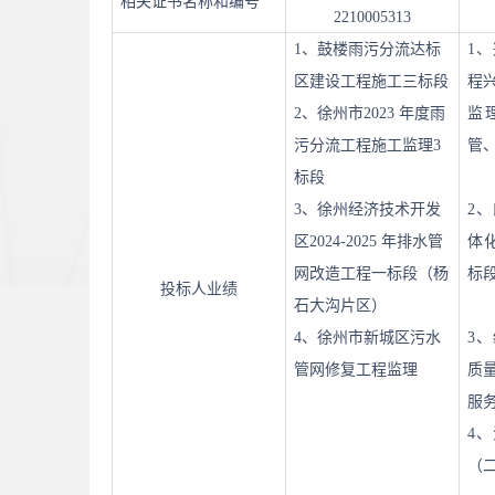
相关证书名称和编号
2210005313
1、
鼓楼雨污分流达标
1
区建设工程施工三标段
程
2、
徐州市
2023 年度雨
监
污分流工程施工监理3
管
标段
3、
徐州经济技术开发
2
区
2024-2025 年排水管
体
网改造工程一标段（杨
标段
投标人业绩
石大沟
片区）
4、
徐州市新城区污水
3、
管网修复工程监理
质
服
4、
（