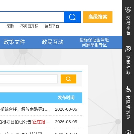
高级搜索
交
易
采购
不见面开标
监督平台
平
台
投标保证金清退
政策文件
政民互动
问题举报专区
专
家
抽
取
无
发布时间
障
碍
南路等10处房屋招租项目成交公告
2026-08-05
浏
览
拍租项目拍租公告
[正在报名]
2026-08-05