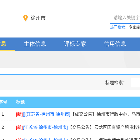
请输入关键字
徐州市
热门搜索：
专家库
信息
主体信息
评标专家
信用信息
标题检索：
序号
标题
1
[新]
[]
[江苏省·徐州市·徐州市]
【成交公告】徐州市行政中心、马市街综合楼、解放
2
[新]
[江苏省·徐州市·徐州市]
【交易公告】云龙区国有资产租赁权