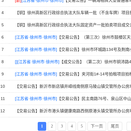
3
[新]
[江苏省·徐州市·徐州市]
【交易公告】一辆海格牌大型普通客车（苏C5332
4
【铜】徐州高新区行政综合执法大队车辆一批（不含车牌）项目
5
【铜】徐州高新区行政综合执法大队固定资产一批拍卖项目成交
6
[江苏省·徐州市·徐州市]
【交易公告】（第三次）徐州市鼓楼区天玺小区D号楼4-6
7
[江苏省·徐州市·徐州市]
【交易公告】徐州市环城路134号及荆南小区西门北侧平
8
[]
[江苏省·徐州市·徐州市]
【成交公告】（第二次）徐州市铜沛路4
9
[江苏省·徐州市·徐州市]
【交易公告】夹河街1#-14号拍租项目拍
10
【交易公告】新沂市新店镇井嶂线南侧原马陵山镇交管所办公房
11
[江苏省·徐州市·徐州市]
【交易公告】民主南路76号、泉山区中山南路11
12
【交易公告】新沂市港头镇健康南路西侧原港头镇交管所办公房
1
2
3
4
5
下一页
尾页