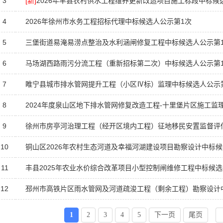
3
[新]
2026年丰县农村供水工程维养更新改造项目施工标段中标候
4
2026年徐州市水务工程招标代理中标候选人公示第1次
5
三堡街道易淹易涝点整治及水利涵闸修复工程中标候选人公示第
6
马场湖西路雨污分流工程（重新招标第二次）中标候选人公示第
7
睢宁县城市排水管网提升工程（小区Ⅳ标）监理中标候选人公示
8
2024年度泉山区地下排水管网修复改造工程-十里堡片区施工监
9
徐州市房亭河治理工程（经开区境内工程）征地移民安置监督评
10
铜山区2026年农村生态河道及幸福河湖建设项目勘察设计中标候
11
丰县2025年农业水价综合改革项目小型控制闸维修工程中标候选
12
邳州市高铁片区雨水管网及河道疏浚工程（剩余工程）勘察设计
1
2
3
4
5
下一页
尾页