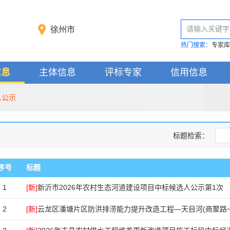
请输入关键字
徐州市
热门搜索：
专家库
信息
主体信息
评标专家
信用信息
人公示
标题检索：
序号
标题
1
[新]
新沂市2026年农村生态河道建设项目中标候选人公示第1次
2
[新]
云龙区潘塘片区防洪排涝能力提升改造工程—天目河(商聚路~华山路段)河道清