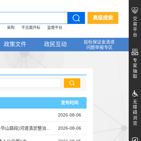
高级搜索
交
易
采购
不见面开标
监督平台
平
台
投标保证金清退
政策文件
政民互动
问题举报专区
专
家
抽
取
无
发布时间
障
碍
2026-08-06
浏
览
淤整治工程中标候选人公示第1次
2026-08-06